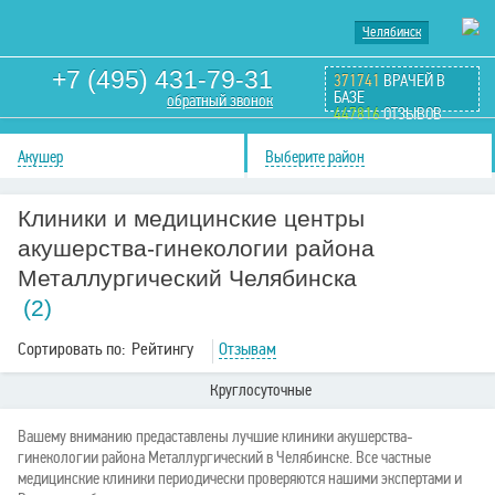
Челябинск
+7 (495) 431-79-31
371741
ВРАЧЕЙ В
БАЗЕ
обратный звонок
447816
ОТЗЫВОВ
Акушер
Выберите район
Клиники и медицинские центры
акушерства-гинекологии района
Металлургический Челябинска
(2)
Сортировать по:
Рейтингу
Отзывам
Круглосуточные
Вашему вниманию предаставлены лучшие клиники акушерства-
гинекологии района Металлургический в Челябинске. Все частные
медицинские клиники периодически проверяются нашими экспертами и