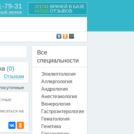
1-79-31
371741
ВРАЧЕЙ В БАЗЕ
447816
ОТЗЫВОВ
ный звонок
Все
специальности
ка
(0)
Эпилептология
Отзывам
Аллергология
лосуточные
Андрология
Анестезиология
стные
Венерология
писаться на
Гастроэнтерология
Гематология
Генетика
Гепатология