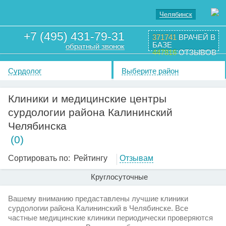
Челябинск
+7 (495) 431-79-31
371741
ВРАЧЕЙ В
БАЗЕ
обратный звонок
447816
ОТЗЫВОВ
Сурдолог
Выберите район
Клиники и медицинские центры
сурдологии района Калининский
Челябинска
(0)
Сортировать по:
Рейтингу
Отзывам
Круглосуточные
Вашему вниманию предаставлены лучшие клиники
сурдологии района Калининский в Челябинске. Все
частные медицинские клиники периодически проверяются