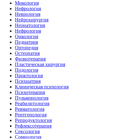
Микология
Нефрология
Неврология
Нейрохирургия
Неонатология
Нефрология
Онкология
Педиатрия
Ортопедия
Остеопатия
Физиотерапия
Пластическая хирургия
Подология
Проктология
Психиатрия
Клиническая психология
Психотерапия
Пульмонология
Реабилитология
Ревматология
Рентгенология
Репродуктология
Рефлексотерапия
Сексология
Сомнология