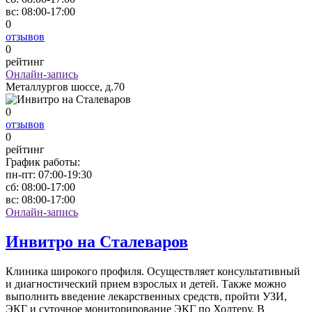
вс:
08:00-17:00
0
отзывов
0
рейтинг
Онлайн-запись
Металлургов шоссе, д.70
0
отзывов
0
рейтинг
График работы:
пн-пт:
07:00-19:30
сб:
08:00-17:00
вс:
08:00-17:00
Онлайн-запись
Инвитро на Сталеваров
Клиника широкого профиля. Осуществляет консультативный
и диагностический прием взрослых и детей. Также можно
выполнить введение лекарственных средств, пройти УЗИ,
ЭКГ и суточное мониторирование ЭКГ по Холтеру. В