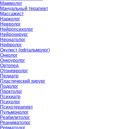
Маммолог
Мануальный терапевт
Массажист
Нарколог
Невролог
Нейропсихолог
Нейрохирург
Неонатолог
Нефролог
Окулист (офтальмолог)
Онколог
Онкоуролог
Ортопед
Отоневролог
Педиатр
Пластический хирург
Подолог
Проктолог
Психиатр
Психолог
Психотерапевт
Пульмонолог
Реабилитолог
Реаниматолог
Ревматолог