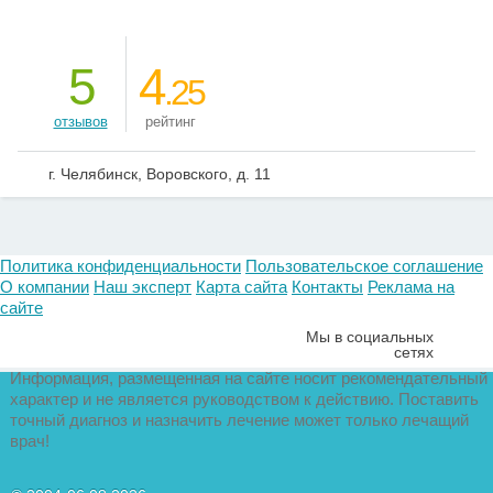
5
4
.25
отзывов
рейтинг
г. Челябинск, Воровского, д. 11
Политика конфиденциальности
Пользовательское соглашение
О компании
Наш эксперт
Карта сайта
Контакты
Реклама на
сайте
Мы в социальных
сетях
Информация, размещенная на сайте носит рекомендательный
характер и не является руководством к действию. Поставить
точный диагноз и назначить лечение может только лечащий
врач!