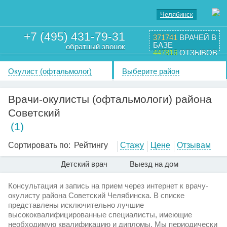
Челябинск
+7 (495) 431-79-31
371741
ВРАЧЕЙ В
БАЗЕ
обратный звонок
447816
ОТЗЫВОВ
Окулист (офтальмолог)
Выберите район
Врачи-окулисты (офтальмологи) района
Советский
(1)
Сортировать по:
Рейтингу
Стажу
Цене
Отзывам
Детский врач
Выезд на дом
Консультация и запись на прием через интернет к врачу-
окулисту района Советский Челябинска. В списке
представлены исключительно лучшие
высококвалифицированные специалисты, имеющие
необходимую квалификацию и дипломы. Мы периодически