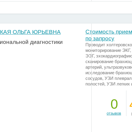
Стоимость прием
КАЯ ОЛЬГА ЮРЬЕВНА
по запросу
иональной диагностики
Проводит холтеровск
мониторирование ЭКГ
ЭЭГ, эхокардиографию
сканирование брахио
артерий, ультразвуков
исследование брахио
сосудов, УЗИ плевра
полостей, УЗИ легких 
0
отзывов