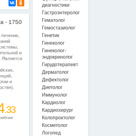
диагностики
Гастроэнтеролог
Гематолог
а - 1750
Гемостазиолог
Генетик
 лечение,
ваний
Гинеколог
системы,
Гинеколог-
тельной и
эндокринолог
. Является
Гирудотерапевт
йских,
Дерматолог
нций,
Дефектолог
гии и
Диетолог
рстве).
Иммунолог
Кардиолог
4
.33
Кардиохирург
Колопроктолог
рейтинг
Косметолог
Логопед