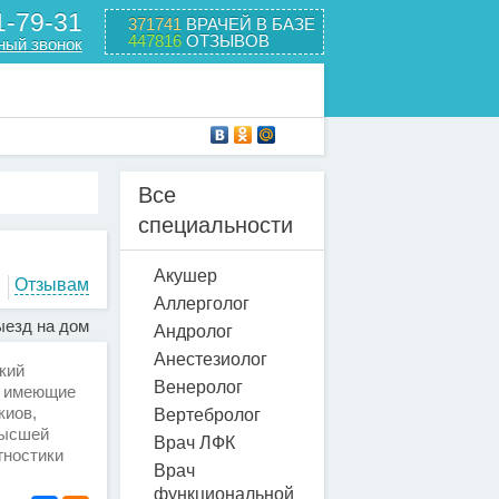
1-79-31
371741
ВРАЧЕЙ В БАЗЕ
447816
ОТЗЫВОВ
ный звонок
Все
специальности
Акушер
Отзывам
Аллерголог
езд на дом
Андролог
Анестезиолог
кий
Венеролог
, имеющие
киов,
Вертебролог
высшей
Врач ЛФК
гностики
Врач
функциональной