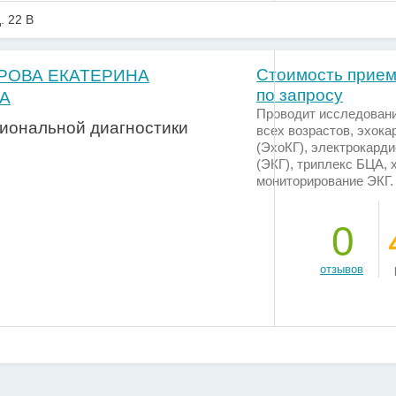
. 22 В
Стоимость прием
РОВА ЕКАТЕРИНА
по запросу
А
Проводит исследован
иональной диагностики
всех возрастов, эхок
(ЭхоКГ), электрокард
(ЭКГ), триплекс БЦА, 
мониторирование ЭКГ
0
отзывов