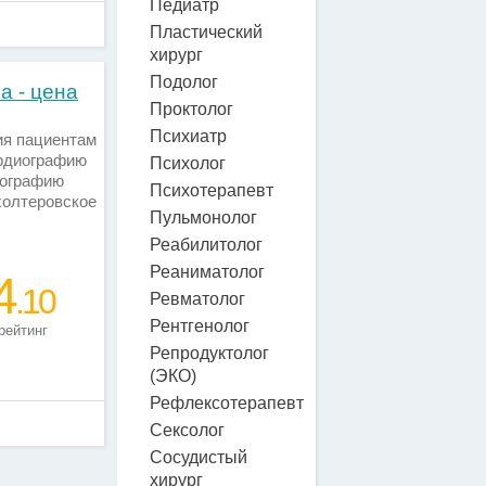
Педиатр
Пластический
хирург
Подолог
а - цена
Проктолог
Психиатр
ия пациентам
ардиографию
Психолог
иографию
Психотерапевт
холтеровское
Пульмонолог
.
Реабилитолог
Реаниматолог
4
.10
Ревматолог
Рентгенолог
рейтинг
Репродуктолог
(ЭКО)
Рефлексотерапевт
Сексолог
Сосудистый
хирург