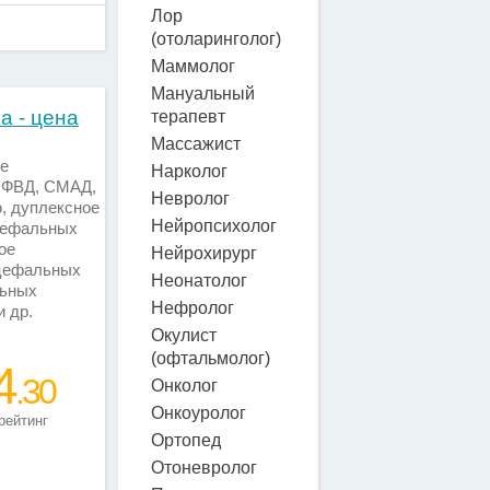
Лор
(отоларинголог)
Маммолог
Мануальный
а - цена
терапевт
Массажист
ое
Нарколог
, ФВД, СМАД,
Невролог
, дуплексное
Нейропсихолог
цефальных
ое
Нейрохирург
цефальных
Неонатолог
льных
Нефролог
и др.
Окулист
(офтальмолог)
4
.30
Онколог
Онкоуролог
рейтинг
Ортопед
Отоневролог